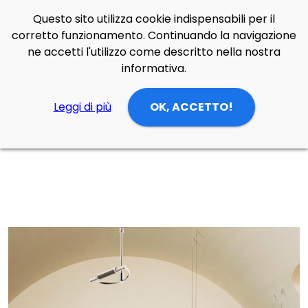
Questo sito utilizza cookie indispensabili per il
Side Navigation
corretto funzionamento. Continuando la navigazione
Cerca
Contatti
Login
p
0
ne accetti l'utilizzo come descritto nella nostra
informativa.
Leggi di più
OK, ACCETTO!
Home
Prodotti
Offerte
Soffitto
Lampada da soffitto Gradi 50 retinato per interni di Cini & Nils in acciaio cromo lucido, zama, vetro borosilicato. Per interni.