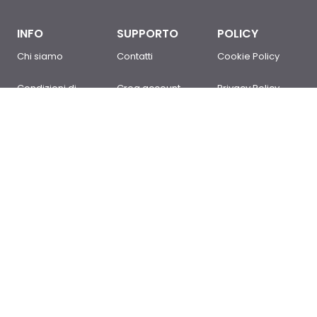
INFO
SUPPORTO
POLICY
Chi siamo
Contatti
Cookie Policy
Condizioni di
Crea account
Privacy Policy
Vendita
Sei un cliente?
Newsletter Policy
Domande
Accedi
Mappa del sito
frequenti
© 2017-2026 RST Luce