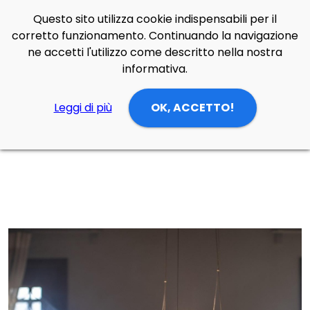
Questo sito utilizza cookie indispensabili per il
Side Navigation
corretto funzionamento. Continuando la navigazione
Cerca
Contatti
Login
p
0
ne accetti l'utilizzo come descritto nella nostra
informativa.
Leggi di più
OK, ACCETTO!
Home
Prodotti
Lampade Sospensione
zona giorno/cucina
Lampada da sospensione Caboche Plus grande Led dimmerabile di Foscarini in PMMA, vetro soffiato, acciaio e alluminio verniciato a polvere