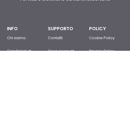
INFO
SUPPORTO
POLICY
Chi siamo
Contatti
Cookie Policy
Condizioni di
Crea account
Privacy Policy
Vendita
Sei un cliente?
Newsletter Policy
Domande
Accedi
Mappa del sito
frequenti