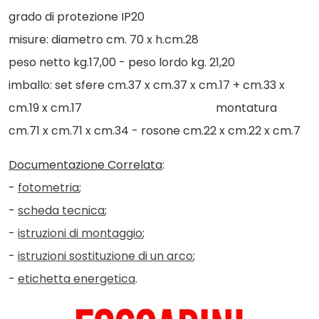
grado di protezione IP20
misure: diametro cm. 70 x h.cm.28
peso netto kg.17,00 - peso lordo kg. 21,20
imballo: set sfere cm.37 x cm.37 x cm.17 + cm.33 x
cm.19 x cm.17 montatura
cm.71 x cm.71 x cm.34 - rosone cm.22 x cm.22 x cm.7
Documentazione Correlata
:
-
fotometria
;
-
scheda tecnica
;
-
istruzioni di montaggio
;
-
istruzioni sostituzione di un arco
;
-
etichetta energetica
.