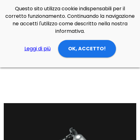
Questo sito utilizza cookie indispensabili per il
Side Navigation
corretto funzionamento. Continuando la navigazione
Cerca
Contatti
Login
p
0
ne accetti l'utilizzo come descritto nella nostra
informativa.
Leggi di più
OK, ACCETTO!
Home
Prodotti
Lampade Tavolo
zona giorno/cucina
Lampada da tavolo/parete Tolomeo mini di Artemide in alluminio, acciaio. Solo corpo senza supporto