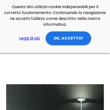
Questo sito utilizza cookie indispensabili per il
Side Navigation
corretto funzionamento. Continuando la navigazione
Cerca
Contatti
Login
p
0
ne accetti l'utilizzo come descritto nella nostra
informativa.
Leggi di più
OK, ACCETTO!
Home
Prodotti
Lampade Terra
zona notte
Lampada da terra Sestessa led di Cini & Nils in alluminio