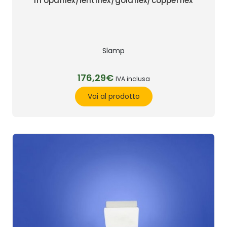
in opalflex/lentiflex/goldflex/copperflex
Slamp
176,29€
IVA inclusa
Vai al prodotto