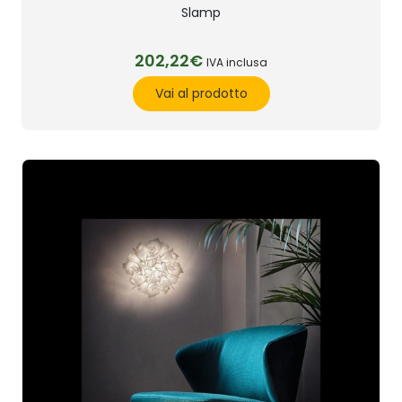
Slamp
202,22€
IVA inclusa
Vai al prodotto