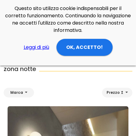
Questo sito utilizza cookie indispensabili per il
Side Navigation
corretto funzionamento. Continuando la navigazione
Cerca
Contatti
Login
p
0
ne accetti l'utilizzo come descritto nella nostra
informativa.
Leggi di più
OK, ACCETTO!
Home
Prodotti
Lampade Soffitto
zona notte
zona notte
Marca
Prezzo ↥