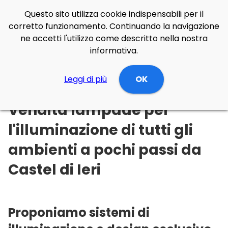
Questo sito utilizza cookie indispensabili per il
corretto funzionamento. Continuando la navigazione
ne accetti l'utilizzo come descritto nella nostra
informativa.
Illuminazione Online
Leggi di più
Abruzzo
L'Aquila
OK
Castel di Ieri
Vendita lampade per
l'illuminazione di tutti gli
ambienti a pochi passi da
Castel di Ieri
Proponiamo sistemi di