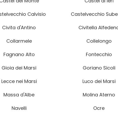
Castel del Monte
Castel di Ieri
telvecchio Calvisio
Castelvecchio Sub
Civita d'Antino
Civitella Alfeden
Collarmele
Collelongo
Fagnano Alto
Fontecchio
Gioia dei Marsi
Goriano Sicoli
Lecce nei Marsi
Luco dei Marsi
Massa d'Albe
Molina Aterno
Navelli
Ocre