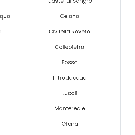
Castel di Sangro
equo
Celano
a
Civitella Roveto
Collepietro
Fossa
Introdacqua
Lucoli
Montereale
Ofena