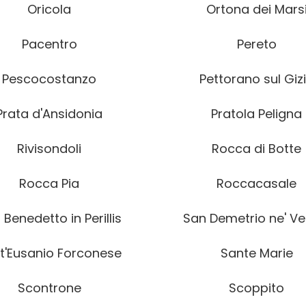
Oricola
Ortona dei Mars
Pacentro
Pereto
Pescocostanzo
Pettorano sul Giz
Prata d'Ansidonia
Pratola Peligna
Rivisondoli
Rocca di Botte
Rocca Pia
Roccacasale
 Benedetto in Perillis
San Demetrio ne' Ves
t'Eusanio Forconese
Sante Marie
Scontrone
Scoppito