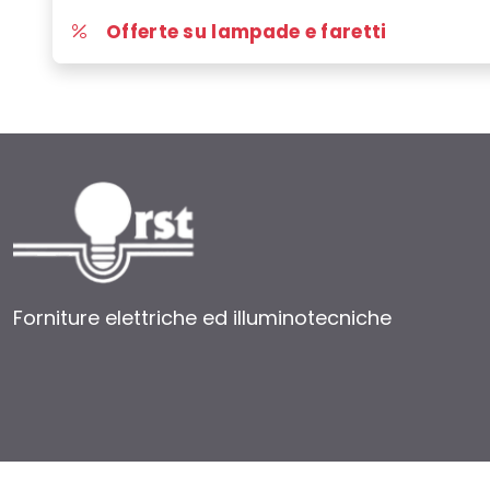
Offerte su lampade e faretti
Forniture elettriche ed illuminotecniche