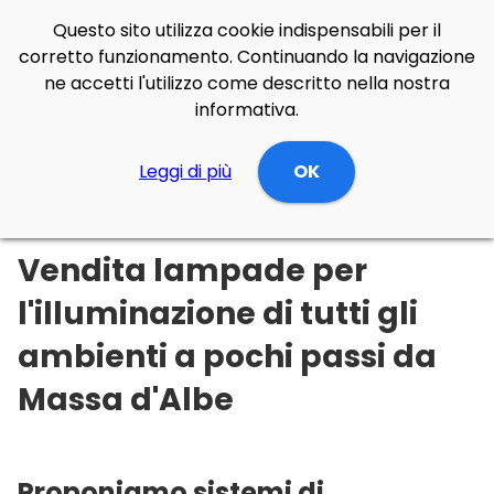
Questo sito utilizza cookie indispensabili per il
corretto funzionamento. Continuando la navigazione
ne accetti l'utilizzo come descritto nella nostra
informativa.
Illuminazione Online
Leggi di più
Abruzzo
L'Aquila
OK
Massa d'Albe
Vendita lampade per
l'illuminazione di tutti gli
ambienti a pochi passi da
Massa d'Albe
Proponiamo sistemi di