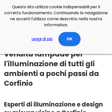
Questo sito utilizza cookie indispensabili per il
corretto funzionamento. Continuando la navigazione
ne accetti l'utilizzo come descritto nella nostra
informativa.
Illuminazione Online
Leggi di più
Abruzzo
L'Aquila
OK
Corfinio
Vendita lampade per
l'illuminazione di tutti gli
ambienti a pochi passi da
Corfinio
Esperti di illuminazione e design