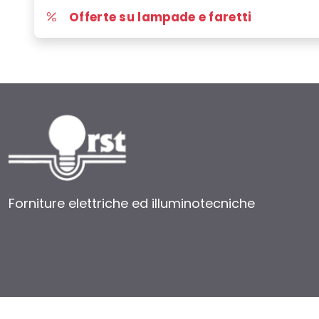
Offerte su lampade e faretti
Forniture elettriche ed illuminotecniche