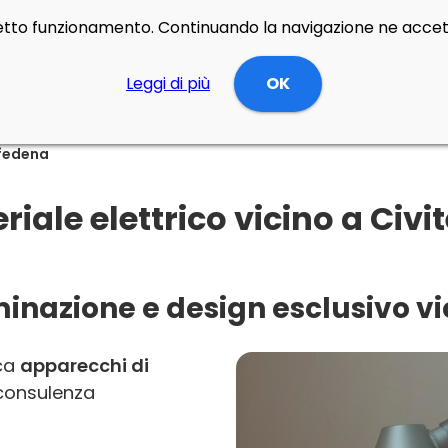
rretto funzionamento. Continuando la navigazione ne accett
Leggi di più
OK
lfedena
ale elettrico vicino a Civi
inazione e design esclusivo vi
rca
apparecchi di
consulenza