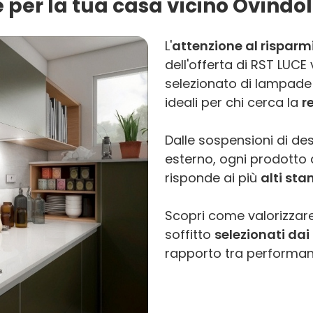
 per la tua casa vicino Ovindol
L'
attenzione al risparm
dell'offerta di RST LUC
selezionato di lampade 
ideali per chi cerca la
r
Dalle sospensioni di des
esterno, ogni prodotto di
risponde ai più
alti sta
Scopri come valorizzare
soffitto
selezionati dai 
rapporto tra performanc