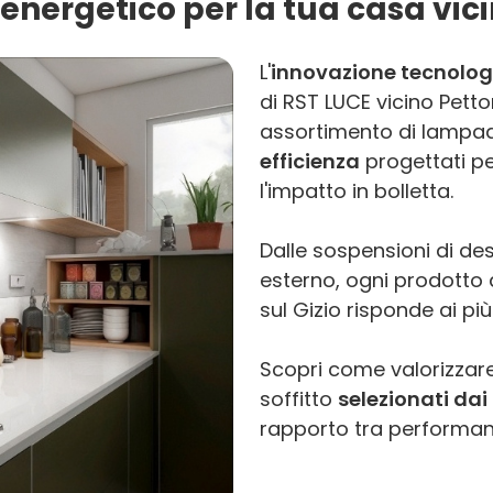
energetico per la tua casa vici
L'
innovazione tecnolog
di RST LUCE vicino Pett
assortimento di lampade
efficienza
progettati p
l'impatto in bolletta.
Dalle sospensioni di des
esterno, ogni prodotto d
sul Gizio risponde ai pi
Scopri come valorizzare
soffitto
selezionati dai 
rapporto tra performanc