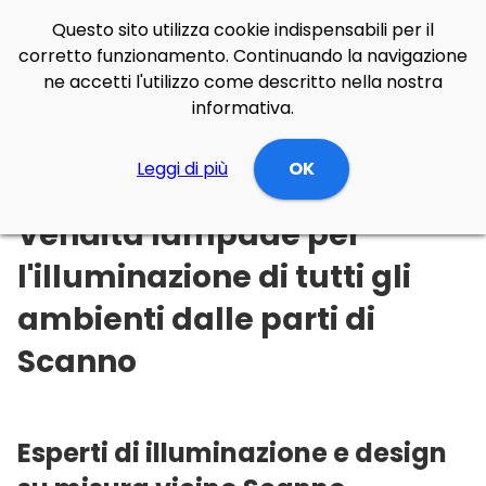
Questo sito utilizza cookie indispensabili per il
corretto funzionamento. Continuando la navigazione
ne accetti l'utilizzo come descritto nella nostra
informativa.
Illuminazione Online
Leggi di più
Abruzzo
L'Aquila
OK
Scanno
Vendita lampade per
l'illuminazione di tutti gli
ambienti dalle parti di
Scanno
Esperti di illuminazione e design