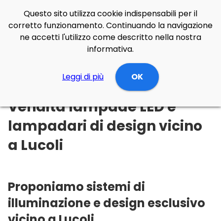
Questo sito utilizza cookie indispensabili per il
corretto funzionamento. Continuando la navigazione
ne accetti l'utilizzo come descritto nella nostra
informativa.
Illuminazione Online
Leggi di più
Abruzzo
L'Aquila
OK
Lucoli
Vendita lampade LED e
lampadari di design vicino
a Lucoli
Proponiamo sistemi di
illuminazione e design esclusivo
vicino a Lucoli