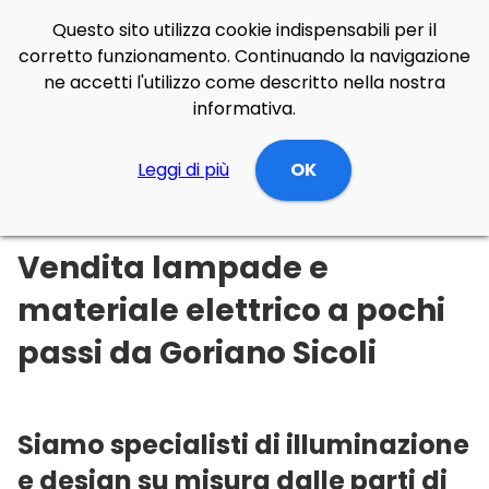
Questo sito utilizza cookie indispensabili per il
corretto funzionamento. Continuando la navigazione
ne accetti l'utilizzo come descritto nella nostra
informativa.
Illuminazione Online
Leggi di più
Abruzzo
L'Aquila
OK
Goriano Sicoli
Vendita lampade e
materiale elettrico a pochi
passi da Goriano Sicoli
Siamo specialisti di illuminazione
e design su misura dalle parti di