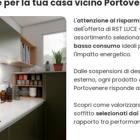
e per la tua casa vicino Portov
L'
attenzione al risparm
dell'offerta di RST LUC
assortimento selezionat
basso consumo
ideali 
l'impatto energetico.
Dalle sospensioni di des
esterno, ogni prodotto di
Portovenere risponde a
Scopri come valorizzare
soffitto
selezionati dai 
rapporto tra performanc