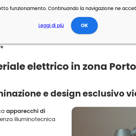
rretto funzionamento. Continuando la navigazione ne accett
Leggi di più
OK
re
iale elettrico in zona Port
minazione e design esclusivo v
rca
apparecchi di
enza illuminotecnica