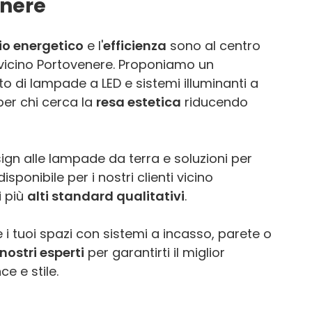
enere
io energetico
e l'
efficienza
sono al centro
E vicino Portovenere. Proponiamo un
o di lampade a LED e sistemi illuminanti a
per chi cerca la
resa estetica
riducendo
ign alle lampade da terra e soluzioni per
sponibile per i nostri clienti vicino
i più
alti standard qualitativi
.
 i tuoi spazi con sistemi a incasso, parete o
nostri esperti
per garantirti il miglior
e e stile.